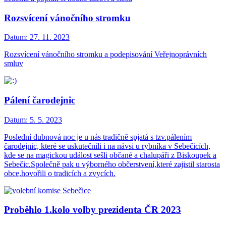
Rozsvícení vánočního stromku
Datum:
27. 11. 2023
Rozsvícení vánočního stromku a podepisování Veřejnoprávních
smluv
Pálení čarodejnic
Datum:
5. 5. 2023
Poslední dubnová noc je u nás tradičně spjatá s tzv.pálením
čarodejnic, které se uskutečnili i na návsi u rybníka v Sebečicích,
kde se na magickou událost sešli občané a chalupáři z Biskoupek a
Sebečic.Společně pak u výborného občerstvení,které zajistil starosta
obce,hovořili o tradicích a zvycích.
Proběhlo 1.kolo volby prezidenta ČR 2023