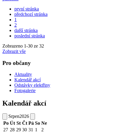
první stránka
předchozí stránka
1
2
další stránka
poslední stránka
Zobrazeno
1
-
30
ze 32
Zobrazit vše
Pro občany
Aktuality
Kalendář akcí
Odstávky elektřiny
Fotogalerie
Kalendář akcí
Srpen
2026
Po
Út
St
Čt
Pá
So
Ne
27
28
29
30
31
1
2