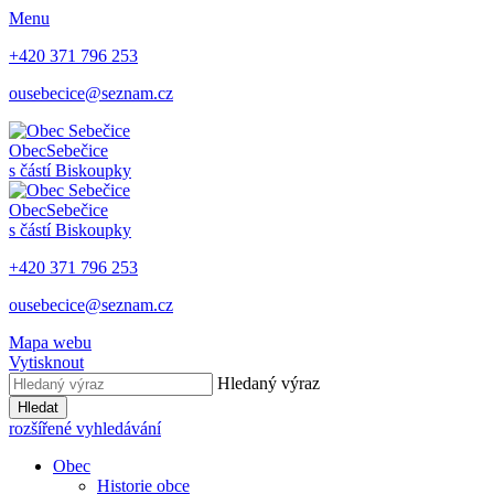
Menu
+420 371 796 253
ousebecice@seznam.cz
Obec
Sebečice
s částí Biskoupky
Obec
Sebečice
s částí Biskoupky
+420 371 796 253
ousebecice@seznam.cz
Mapa webu
Vytisknout
Hledaný výraz
Hledat
rozšířené vyhledávání
Obec
Historie obce