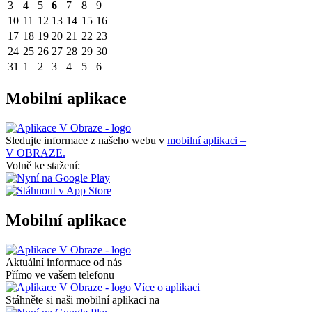
3
4
5
6
7
8
9
10
11
12
13
14
15
16
17
18
19
20
21
22
23
24
25
26
27
28
29
30
31
1
2
3
4
5
6
Mobilní aplikace
Sledujte informace z našeho webu v
mobilní aplikaci –
V OBRAZE.
Volně ke stažení:
Mobilní aplikace
Aktuální informace od nás
Přímo ve vašem telefonu
Více o aplikaci
Stáhněte si naši mobilní aplikaci na