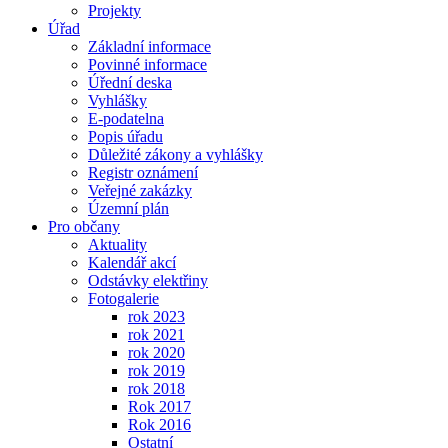
Projekty
Úřad
Základní informace
Povinné informace
Úřední deska
Vyhlášky
E-podatelna
Popis úřadu
Důležité zákony a vyhlášky
Registr oznámení
Veřejné zakázky
Územní plán
Pro občany
Aktuality
Kalendář akcí
Odstávky elektřiny
Fotogalerie
rok 2023
rok 2021
rok 2020
rok 2019
rok 2018
Rok 2017
Rok 2016
Ostatní