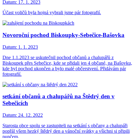
Datum:
17. 1. 2023
Účast voličů byla hojná vybrali jsme pár fotografií.
Novoroční pochod Biskoupky-Sebečice-Bašovka
Datum:
1. 1. 2023
Dne 1.1.2023 se uskutečnil pochod občanů a chalupářů z
Biskoupek přes Sebečice, kde se přidali jen 4 občané, na Bašovku,
kde byl pochod ukončen a bylo malé občerstvení. Přidávám pár
fotografií.
setkání občanů a chalupářů na Štědrý den v
Sebečicích
Datum:
24. 12. 2022
Starosta obce spolu se zastupiteli na setkání s občany a chalupáři
popřál všem hezký štědrý den a vánoční svátky a všichni si připili
punčem.