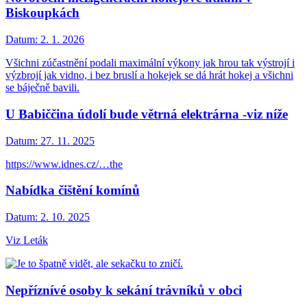
Biskoupkách
Datum:
2. 1. 2026
Všichni zúčastnění podali maximální výkony jak hrou tak výstrojí i
výzbrojí jak vidno, i bez bruslí a hokejek se dá hrát hokej a všichni
se báječně bavili.
U Babiččina údolí bude větrná elektrárna -viz níže
Datum:
27. 11. 2025
https://www.idnes.cz/…the
Nabídka čištění komínů
Datum:
2. 10. 2025
Viz Leták
Nepříznívé osoby k sekání trávníků v obci