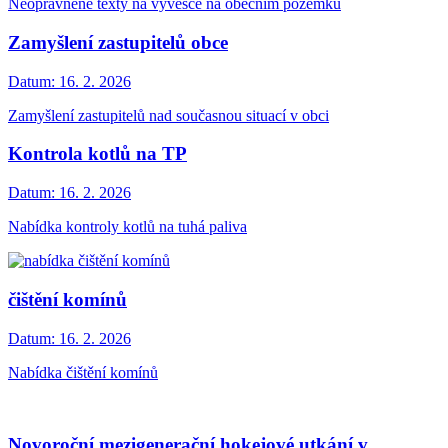
Neoprávněné texty na vývěsce na obecním pozemku
Zamyšlení zastupitelů obce
Datum:
16. 2. 2026
Zamyšlení zastupitelů nad současnou situací v obci
Kontrola kotlů na TP
Datum:
16. 2. 2026
Nabídka kontroly kotlů na tuhá paliva
čištění komínů
Datum:
16. 2. 2026
Nabídka čištění komínů
Novoroční mezigenerační hokejové utkání v