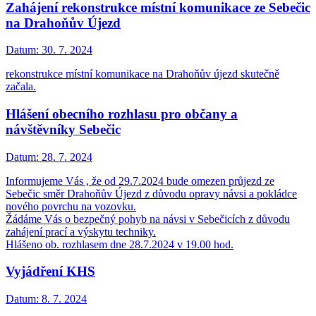
Zahájení rekonstrukce místní komunikace ze Sebečic
na Drahoňův Újezd
Datum:
30. 7. 2024
rekonstrukce místní komunikace na Drahoňův újezd skutečně
začala.
Hlášení obecního rozhlasu pro občany a
návštěvníky Sebečic
Datum:
28. 7. 2024
Informujeme Vás , že od 29.7.2024 bude omezen průjezd ze
Sebečic směr Drahoňův Újezd z důvodu opravy návsi a pokládce
nového povrchu na vozovku.
Žádáme Vás o bezpečný pohyb na návsi v Sebečicích z důvodu
zahájení prací a výskytu techniky.
Hlášeno ob. rozhlasem dne 28.7.2024 v 19.00 hod.
Vyjádření KHS
Datum:
8. 7. 2024