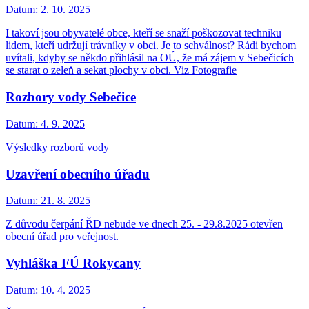
Datum:
2. 10. 2025
I takoví jsou obyvatelé obce, kteří se snaží poškozovat techniku
lidem, kteří udržují trávníky v obci. Je to schválnost? Rádi bychom
uvítali, kdyby se někdo přihlásil na OÚ, že má zájem v Sebečicích
se starat o zeleň a sekat plochy v obci. Viz Fotografie
Rozbory vody Sebečice
Datum:
4. 9. 2025
Výsledky rozborů vody
Uzavření obecního úřadu
Datum:
21. 8. 2025
Z důvodu čerpání ŘD nebude ve dnech 25. - 29.8.2025 otevřen
obecní úřad pro veřejnost.
Vyhláška FÚ Rokycany
Datum:
10. 4. 2025