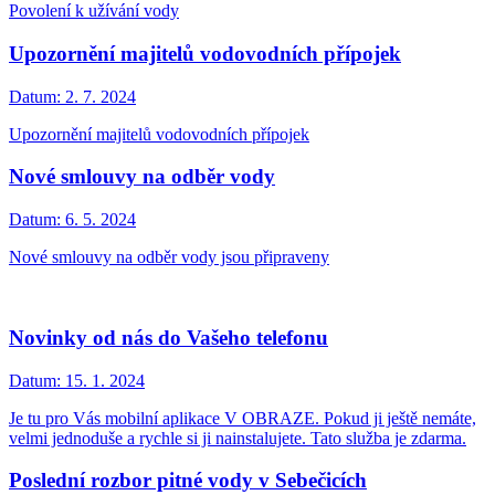
Povolení k užívání vody
Upozornění majitelů vodovodních přípojek
Datum:
2. 7. 2024
Upozornění majitelů vodovodních přípojek
Nové smlouvy na odběr vody
Datum:
6. 5. 2024
Nové smlouvy na odběr vody jsou připraveny
Novinky od nás do Vašeho telefonu
Datum:
15. 1. 2024
Je tu pro Vás mobilní aplikace V OBRAZE. Pokud ji ještě nemáte,
velmi jednoduše a rychle si ji nainstalujete. Tato služba je zdarma.
Poslední rozbor pitné vody v Sebečicích