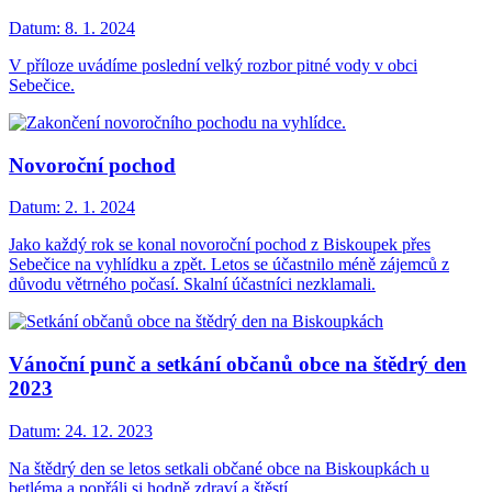
Datum:
8. 1. 2024
V příloze uvádíme poslední velký rozbor pitné vody v obci
Sebečice.
Novoroční pochod
Datum:
2. 1. 2024
Jako každý rok se konal novoroční pochod z Biskoupek přes
Sebečice na vyhlídku a zpět. Letos se účastnilo méně zájemců z
důvodu větrného počasí. Skalní účastníci nezklamali.
Vánoční punč a setkání občanů obce na štědrý den
2023
Datum:
24. 12. 2023
Na štědrý den se letos setkali občané obce na Biskoupkách u
betléma a popřáli si hodně zdraví a štěstí