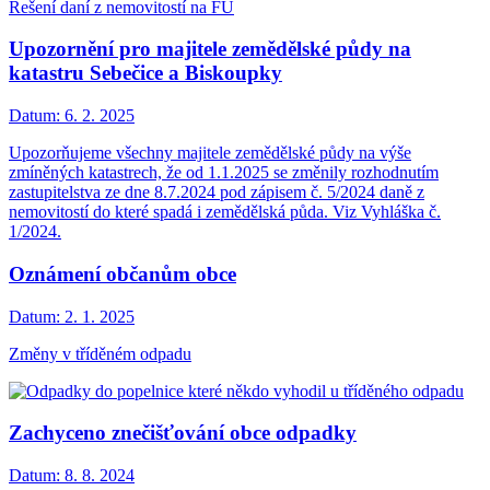
Řešení daní z nemovitostí na FÚ
Upozornění pro majitele zemědělské půdy na
katastru Sebečice a Biskoupky
Datum:
6. 2. 2025
Upozorňujeme všechny majitele zemědělské půdy na výše
zmíněných katastrech, že od 1.1.2025 se změnily rozhodnutím
zastupitelstva ze dne 8.7.2024 pod zápisem č. 5/2024 daně z
nemovitostí do které spadá i zemědělská půda. Viz Vyhláška č.
1/2024.
Oznámení občanům obce
Datum:
2. 1. 2025
Změny v tříděném odpadu
Zachyceno znečišťování obce odpadky
Datum:
8. 8. 2024