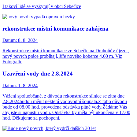
I takoví lidé se vyskytují v obci Sebečice
rekonstrukce místní komunikace zahájena
Datum:
8. 8. 2024
Rekonstrukce místní komunikace ze Sebečic na Drahoňův újezd ,
nový povrch práce probíhají, šíře nového koberce 4,60 m. Viz
Fotografie
Uzavření vody dne 2.8.2024
Datum:
1. 8. 2024
Vážení spoluobčané, z důvodu rekonstrukce silnice se zítra dne
2.8.2024budou měnit některá vodovodní šoupata.Z toho důvodu
bude od 08.00 hod. provedena odstávka pitné vody.Žádáme Vás
aby jste si napustili vodu. Odstávka by měla být ukončena v 17.00
hod. Děkujeme za pochopení.