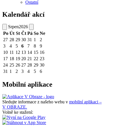
Ostatní
Kalendář akcí
Srpen
2026
Po
Út
St
Čt
Pá
So
Ne
27
28
29
30
31
1
2
3
4
5
6
7
8
9
10
11
12
13
14
15
16
17
18
19
20
21
22
23
24
25
26
27
28
29
30
31
1
2
3
4
5
6
Mobilní aplikace
Sledujte informace z našeho webu v
mobilní aplikaci –
V OBRAZE.
Volně ke stažení: