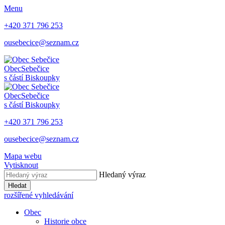
Menu
+420 371 796 253
ousebecice@seznam.cz
Obec
Sebečice
s částí Biskoupky
Obec
Sebečice
s částí Biskoupky
+420 371 796 253
ousebecice@seznam.cz
Mapa webu
Vytisknout
Hledaný výraz
Hledat
rozšířené vyhledávání
Obec
Historie obce