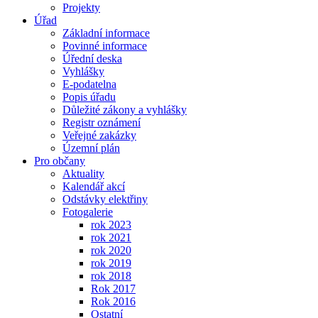
Projekty
Úřad
Základní informace
Povinné informace
Úřední deska
Vyhlášky
E-podatelna
Popis úřadu
Důležité zákony a vyhlášky
Registr oznámení
Veřejné zakázky
Územní plán
Pro občany
Aktuality
Kalendář akcí
Odstávky elektřiny
Fotogalerie
rok 2023
rok 2021
rok 2020
rok 2019
rok 2018
Rok 2017
Rok 2016
Ostatní