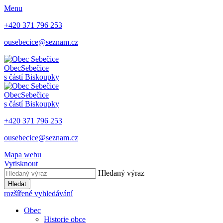
Menu
+420 371 796 253
ousebecice@seznam.cz
Obec
Sebečice
s částí Biskoupky
Obec
Sebečice
s částí Biskoupky
+420 371 796 253
ousebecice@seznam.cz
Mapa webu
Vytisknout
Hledaný výraz
Hledat
rozšířené vyhledávání
Obec
Historie obce