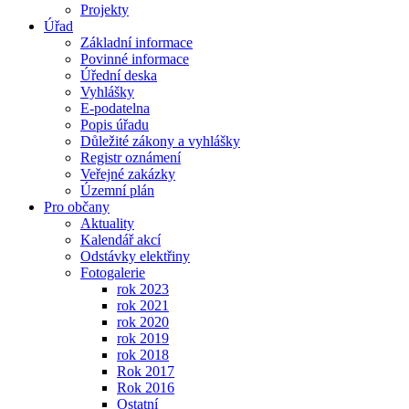
Projekty
Úřad
Základní informace
Povinné informace
Úřední deska
Vyhlášky
E-podatelna
Popis úřadu
Důležité zákony a vyhlášky
Registr oznámení
Veřejné zakázky
Územní plán
Pro občany
Aktuality
Kalendář akcí
Odstávky elektřiny
Fotogalerie
rok 2023
rok 2021
rok 2020
rok 2019
rok 2018
Rok 2017
Rok 2016
Ostatní