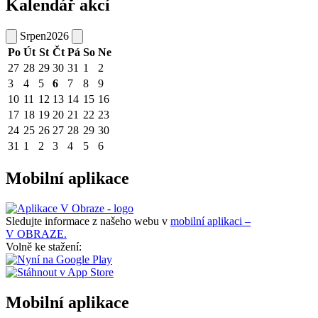
Kalendář akcí
Srpen
2026
Po
Út
St
Čt
Pá
So
Ne
27
28
29
30
31
1
2
3
4
5
6
7
8
9
10
11
12
13
14
15
16
17
18
19
20
21
22
23
24
25
26
27
28
29
30
31
1
2
3
4
5
6
Mobilní aplikace
Sledujte informace z našeho webu v
mobilní aplikaci –
V OBRAZE.
Volně ke stažení:
Mobilní aplikace