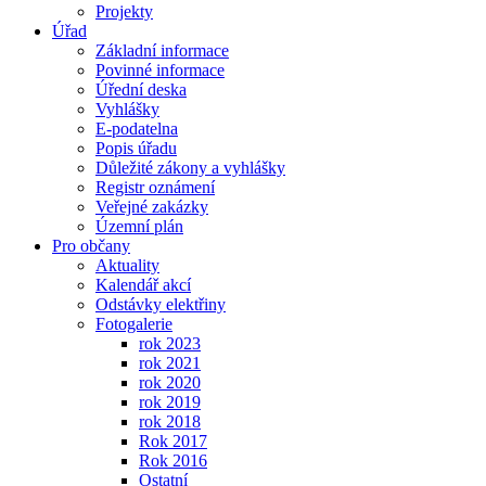
Projekty
Úřad
Základní informace
Povinné informace
Úřední deska
Vyhlášky
E-podatelna
Popis úřadu
Důležité zákony a vyhlášky
Registr oznámení
Veřejné zakázky
Územní plán
Pro občany
Aktuality
Kalendář akcí
Odstávky elektřiny
Fotogalerie
rok 2023
rok 2021
rok 2020
rok 2019
rok 2018
Rok 2017
Rok 2016
Ostatní