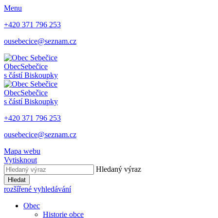
Menu
+420 371 796 253
ousebecice@seznam.cz
Obec
Sebečice
s částí Biskoupky
Obec
Sebečice
s částí Biskoupky
+420 371 796 253
ousebecice@seznam.cz
Mapa webu
Vytisknout
Hledaný výraz
Hledat
rozšířené vyhledávání
Obec
Historie obce