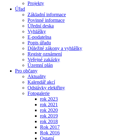
Projekty
Úřad
Základní informace
Povinné informace
Úřední deska
Vyhlášky
E-podatelna
Popis úřadu
Důležité zákony a vyhlášky
Registr oznámení
Veřejné zakázky
Územní plán
Pro občany
Aktuality
Kalendář akcí
Odstávky elektřiny
Fotogalerie
rok 2023
rok 2021
rok 2020
rok 2019
rok 2018
Rok 2017
Rok 2016
Ostatní