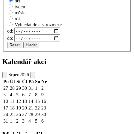
den
týden
měsíc
rok
Vyhledat dok. v rozmezí:
od:
do:
Reset
Hledat
Kalendář akcí
Srpen
2026
Po
Út
St
Čt
Pá
So
Ne
27
28
29
30
31
1
2
3
4
5
6
7
8
9
10
11
12
13
14
15
16
17
18
19
20
21
22
23
24
25
26
27
28
29
30
31
1
2
3
4
5
6