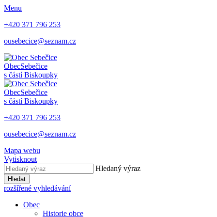
Menu
+420 371 796 253
ousebecice@seznam.cz
Obec
Sebečice
s částí Biskoupky
Obec
Sebečice
s částí Biskoupky
+420 371 796 253
ousebecice@seznam.cz
Mapa webu
Vytisknout
Hledaný výraz
Hledat
rozšířené vyhledávání
Obec
Historie obce